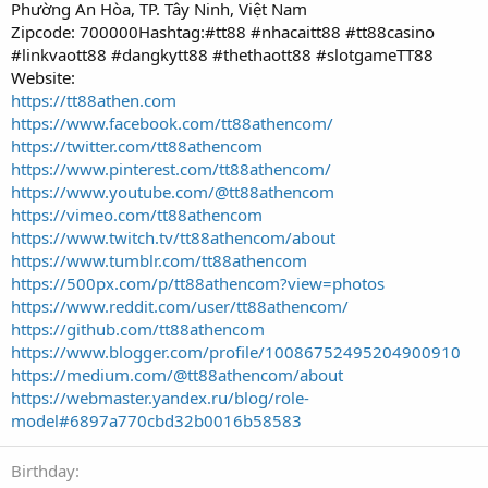
Phường An Hòa, TP. Tây Ninh, Việt Nam
Zipcode: 700000Hashtag:#tt88 #nhacaitt88 #tt88casino
#linkvaott88 #dangkytt88 #thethaott88 #slotgameTT88
Website:
https://tt88athen.com
https://www.facebook.com/tt88athencom/
https://twitter.com/tt88athencom
https://www.pinterest.com/tt88athencom/
https://www.youtube.com/@tt88athencom
https://vimeo.com/tt88athencom
https://www.twitch.tv/tt88athencom/about
https://www.tumblr.com/tt88athencom
https://500px.com/p/tt88athencom?view=photos
https://www.reddit.com/user/tt88athencom/
https://github.com/tt88athencom
https://www.blogger.com/profile/10086752495204900910
https://medium.com/@tt88athencom/about
https://webmaster.yandex.ru/blog/role-
model#6897a770cbd32b0016b58583
Birthday