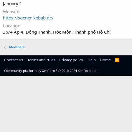
January 1
Website
https://soener-kebab.de/
Location
36/4 Ấp 4, Đông Thạnh, Hóc Môn, Thành phố Hồ Chí
Members
Contact us
Terms and rules
Privacy policy
Help
Home
R
S
S
®
Community platform by XenForo
© 2010-2024 XenForo Ltd.