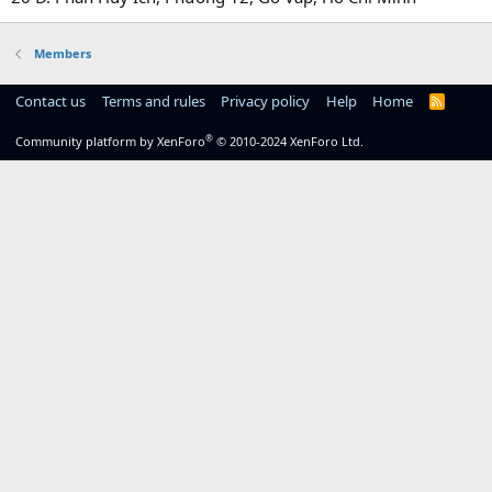
Members
Contact us
Terms and rules
Privacy policy
Help
Home
R
S
S
®
Community platform by XenForo
© 2010-2024 XenForo Ltd.