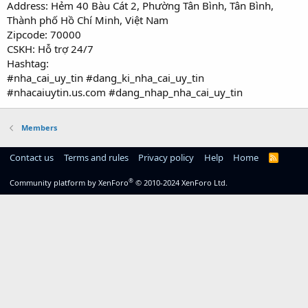
Address: Hẻm 40 Bàu Cát 2, Phường Tân Bình, Tân Bình,
Thành phố Hồ Chí Minh, Việt Nam
Zipcode: 70000
CSKH: Hỗ trợ 24/7
Hashtag:
#nha_cai_uy_tin #dang_ki_nha_cai_uy_tin
#nhacaiuytin.us.com #dang_nhap_nha_cai_uy_tin
Members
Contact us
Terms and rules
Privacy policy
Help
Home
R
S
S
®
Community platform by XenForo
© 2010-2024 XenForo Ltd.