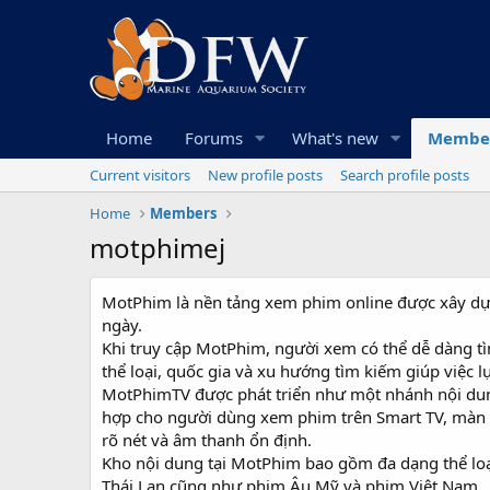
Home
Forums
What's new
Membe
Current visitors
New profile posts
Search profile posts
Home
Members
motphimej
MotPhim là nền tảng xem phim online được xây dựn
ngày.
Khi truy cập MotPhim, người xem có thể dễ dàng tì
thể loại, quốc gia và xu hướng tìm kiếm giúp việc 
MotPhimTV được phát triển như một nhánh nội dung 
hợp cho người dùng xem phim trên Smart TV, màn hìn
rõ nét và âm thanh ổn định.
Kho nội dung tại MotPhim bao gồm đa dạng thể loạ
Thái Lan cũng như phim Âu Mỹ và phim Việt Nam.