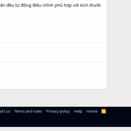
iện đều tự động điều chỉnh phù hợp với kích thước
act us
Terms and rules
Privacy policy
Help
Home
R
S
S