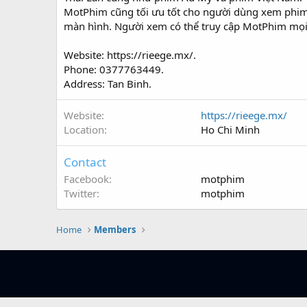
MotPhim cũng tối ưu tốt cho người dùng xem phim tr
màn hình. Người xem có thể truy cập MotPhim mọi 
Website: https://rieege.mx/.
Phone: 0377763449.
Address: Tan Binh.
Website
https://rieege.mx/
Location
Ho Chi Minh
Contact
Facebook
motphim
Twitter
motphim
Home
Members