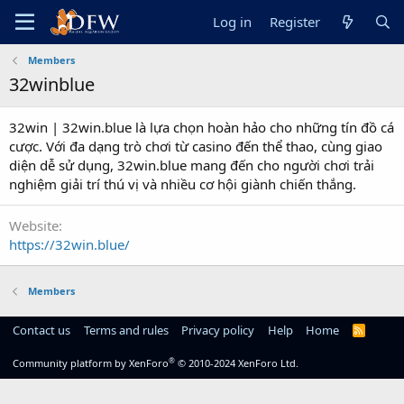
Log in
Register
Members
32winblue
32win | 32win.blue là lựa chọn hoàn hảo cho những tín đồ cá
cược. Với đa dạng trò chơi từ casino đến thể thao, cùng giao
diện dễ sử dụng, 32win.blue mang đến cho người chơi trải
nghiệm giải trí thú vị và nhiều cơ hội giành chiến thắng.
Website
https://32win.blue/
Members
Contact us
Terms and rules
Privacy policy
Help
Home
R
S
S
®
Community platform by XenForo
© 2010-2024 XenForo Ltd.