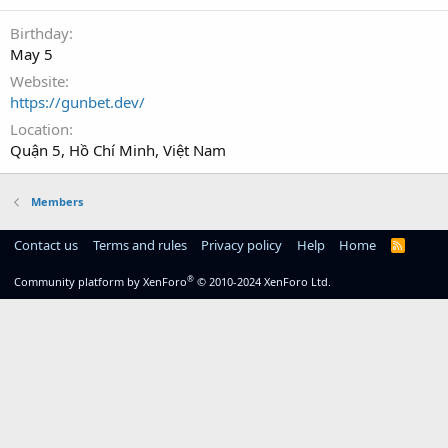
Birthday
May 5
Website
https://gunbet.dev/
Location
Quận 5, Hồ Chí Minh, Việt Nam
Members
Contact us
Terms and rules
Privacy policy
Help
Home
R
S
S
®
Community platform by XenForo
© 2010-2024 XenForo Ltd.