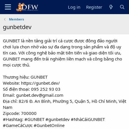
Log in
Register
Members
gunbetdev
GUNBET là nền tảng giải trí cá cược được đông đảo người
chơi lựa chọn nhờ vào sự đa dạng trong sản phẩm và độ uy
tín cao. Với công nghệ bảo mật tiên tiến và giao diện tối ưu,
GUNBET mang đến trải nghiệm liền mạch và công bằng cho
mọi cược thủ.
Thương hiệu: GUNBET
Website: https://gunbet.dev/
Số điện thoại: 095 252 93 03
Email: gunbet.dev@gmail.com
Địa chỉ: 82/6 Đ. An Bình, Phường 5, Quận 5, Hồ Chí Minh, Việt
Nam
Zipcode: 700000
#Hashtag: #GUNBET #gunbetdev #NhàCáiGUNBET
#GameCáCược #GunbetOnline