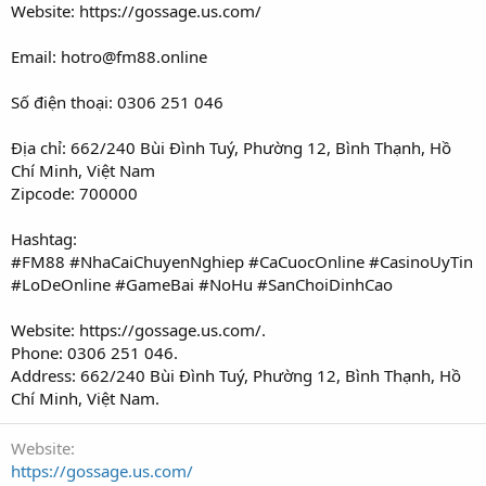
Website: https://gossage.us.com/
Email: hotro@fm88.online
Số điện thoại: 0306 251 046
Địa chỉ: 662/240 Bùi Đình Tuý, Phường 12, Bình Thạnh, Hồ
Chí Minh, Việt Nam
Zipcode: 700000
Hashtag:
#FM88 #NhaCaiChuyenNghiep #CaCuocOnline #CasinoUyTin
#LoDeOnline #GameBai #NoHu #SanChoiDinhCao
Website: https://gossage.us.com/.
Phone: 0306 251 046.
Address: 662/240 Bùi Đình Tuý, Phường 12, Bình Thạnh, Hồ
Chí Minh, Việt Nam.
Website
https://gossage.us.com/