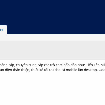
rs
ẳng cấp, chuyên cung cấp các trò chơi hấp dẫn như: Tiến Lên M
i giao diện thân thiện, thiết kế tối ưu cho cả mobile lẫn desktop