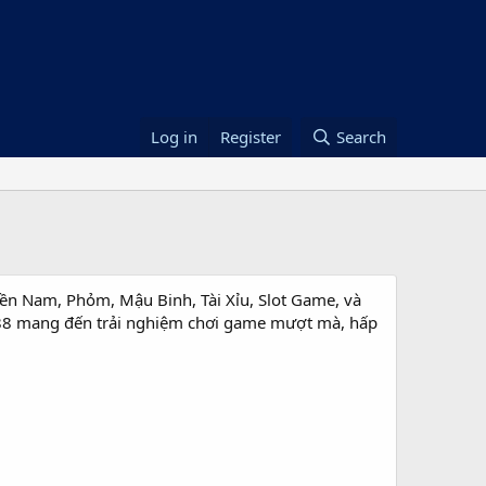
Log in
Register
Search
iền Nam, Phỏm, Mậu Binh, Tài Xỉu, Slot Game, và
, Go88 mang đến trải nghiệm chơi game mượt mà, hấp