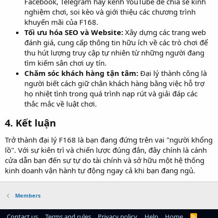
Facebook, Telegram hay kênh YouTube để chia sẻ kinh
nghiệm chơi, soi kèo và giới thiệu các chương trình
khuyến mãi của F168.
Tối ưu hóa SEO và Website:
Xây dựng các trang web
đánh giá, cung cấp thông tin hữu ích về các trò chơi để
thu hút lượng truy cập tự nhiên từ những người đang
tìm kiếm sân chơi uy tín.
Chăm sóc khách hàng tận tâm:
Đại lý thành công là
người biết cách giữ chân khách hàng bằng việc hỗ trợ
họ nhiệt tình trong quá trình nạp rút và giải đáp các
thắc mắc về luật chơi.
4. Kết luận
Trở thành đại lý F168 là bạn đang đứng trên vai "người khổng
lồ". Với sự kiên trì và chiến lược đúng đắn, đây chính là cánh
cửa dẫn bạn đến sự tự do tài chính và sở hữu một hệ thống
kinh doanh vận hành tự động ngay cả khi bạn đang ngủ.
Members
Contact us
Terms and rules
Privacy policy
Help
Home
R