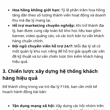
Hoa hồng không giới hạn:
Tỷ lệ phần trăm hoa hồng
tăng dần theo số lượng thành viên hoạt động và doanh
thu mà đại lý mang lại.
Hỗ trợ marketing chuyên nghiệp:
Khi trở thành đại
lý, bạn được cung cấp toàn bộ kho học liệu bao gồm
banner, video quảng cáo, và các kịch bản tư vấn khách
hàng chuẩn chỉnh.
Đội ngũ chuyên viên hỗ trợ 24/7:
Mỗi đại lý sẽ có
một quản lý khu vực riêng để hỗ trợ giải quyết các vấn
đề kỹ thuật và tư vấn chiến lược tìm kiếm khách hàng
hiệu quả.
3. Chiến lược xây dựng hệ thống khách
hàng hiệu quả
Để thành công trong vai trò đại lý F168, bạn cần một kế
hoạch hành động bài bản:
Tận dụng mạng xã hội:
Xây dựng các hội nhóm trên