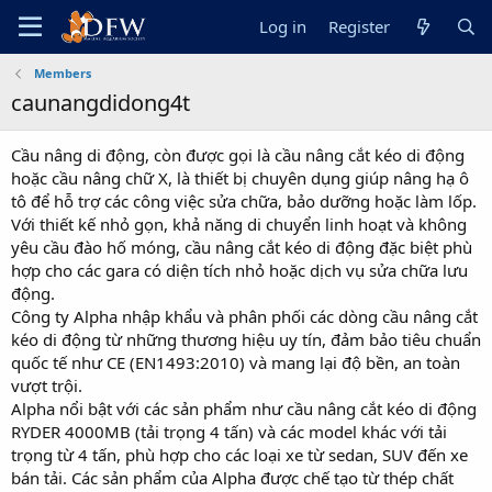
Log in
Register
Members
caunangdidong4t
Cầu nâng di động, còn được gọi là cầu nâng cắt kéo di động
hoặc cầu nâng chữ X, là thiết bị chuyên dụng giúp nâng hạ ô
tô để hỗ trợ các công việc sửa chữa, bảo dưỡng hoặc làm lốp.
Với thiết kế nhỏ gọn, khả năng di chuyển linh hoạt và không
yêu cầu đào hố móng, cầu nâng cắt kéo di động đặc biệt phù
hợp cho các gara có diện tích nhỏ hoặc dịch vụ sửa chữa lưu
động.
Công ty Alpha nhập khẩu và phân phối các dòng cầu nâng cắt
kéo di động từ những thương hiệu uy tín, đảm bảo tiêu chuẩn
quốc tế như CE (EN1493:2010) và mang lại độ bền, an toàn
vượt trội.
Alpha nổi bật với các sản phẩm như cầu nâng cắt kéo di động
RYDER 4000MB (tải trọng 4 tấn) và các model khác với tải
trọng từ 4 tấn, phù hợp cho các loại xe từ sedan, SUV đến xe
bán tải. Các sản phẩm của Alpha được chế tạo từ thép chất