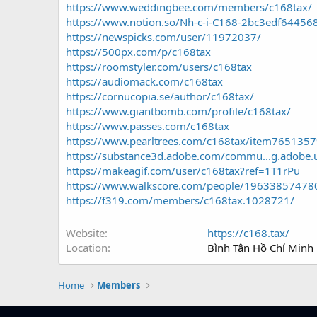
https://www.weddingbee.com/members/c168tax/
https://www.notion.so/Nh-c-i-C168-2bc3edf6445
https://newspicks.com/user/11972037/
https://500px.com/p/c168tax
https://roomstyler.com/users/c168tax
https://audiomack.com/c168tax
https://cornucopia.se/author/c168tax/
https://www.giantbomb.com/profile/c168tax/
https://www.passes.com/c168tax
https://www.pearltrees.com/c168tax/item765135
https://substance3d.adobe.com/commu...g.ado
https://makeagif.com/user/c168tax?ref=1T1rPu
https://www.walkscore.com/people/19633857478
https://f319.com/members/c168tax.1028721/
Website
https://c168.tax/
Location
Bình Tân Hồ Chí Minh
Home
Members