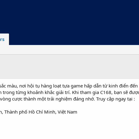
rs
sắc màu, nơi hội tụ hàng loạt tựa game hấp dẫn từ kinh điển đến 
ính trong từng khoảnh khắc giải trí. Khi tham gia C168, bạn sẽ
 vòng cược thành một trải nghiệm đáng nhớ. Truy cập ngay tại :
Tân, Thành phố Hồ Chí Minh, Việt Nam