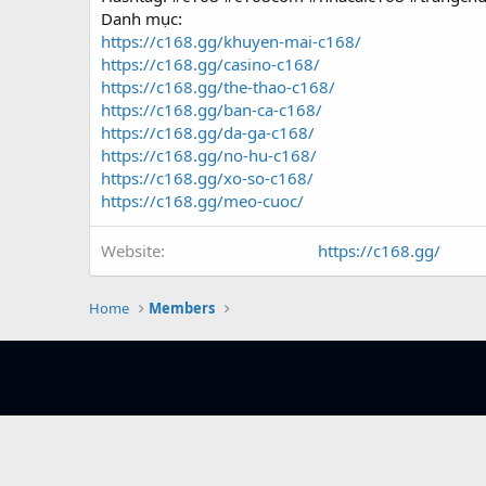
Danh mục:
https://c168.gg/khuyen-mai-c168/
https://c168.gg/casino-c168/
https://c168.gg/the-thao-c168/
https://c168.gg/ban-ca-c168/
https://c168.gg/da-ga-c168/
https://c168.gg/no-hu-c168/
https://c168.gg/xo-so-c168/
https://c168.gg/meo-cuoc/
Website
https://c168.gg/
Home
Members