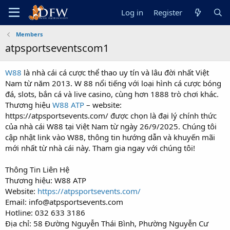
Log in
Register
Members
atpsportseventscom1
W88
là nhà cái cá cược thể thao uy tín và lâu đời nhất Việt
Nam từ năm 2013. W 88 nổi tiếng với loại hình cá cược bóng
đá, slots, bắn cá và live casino, cùng hơn 1888 trò chơi khác.
Thương hiệu
W88 ATP
– website:
https://atpsportsevents.com/ được chọn là đại lý chính thức
của nhà cái W88 tại Việt Nam từ ngày 26/9/2025. Chúng tôi
cập nhật link vào W88, thông tin hướng dẫn và khuyến mãi
mới nhất từ nhà cái này. Tham gia ngay với chúng tôi!
Thông Tin Liên Hệ
Thương hiệu: W88 ATP
Website:
https://atpsportsevents.com/
Email: info@atpsportsevents.com
Hotline: 032 633 3186
Địa chỉ: 58 Đường Nguyễn Thái Bình, Phường Nguyễn Cư