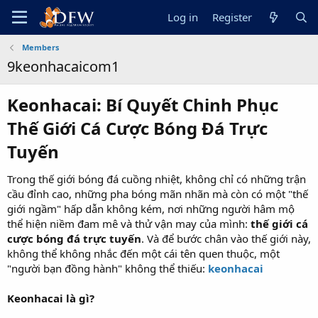
Log in
Register
Members
9keonhacaicom1
Keonhacai: Bí Quyết Chinh Phục
Thế Giới Cá Cược Bóng Đá Trực
Tuyến​
Trong thế giới bóng đá cuồng nhiệt, không chỉ có những trận
cầu đỉnh cao, những pha bóng mãn nhãn mà còn có một "thế
giới ngầm" hấp dẫn không kém, nơi những người hâm mộ
thể hiện niềm đam mê và thử vận may của mình:
thế giới cá
cược bóng đá trực tuyến
. Và để bước chân vào thế giới này,
không thể không nhắc đến một cái tên quen thuộc, một
"người bạn đồng hành" không thể thiếu:
keonhacai
Keonhacai là gì?