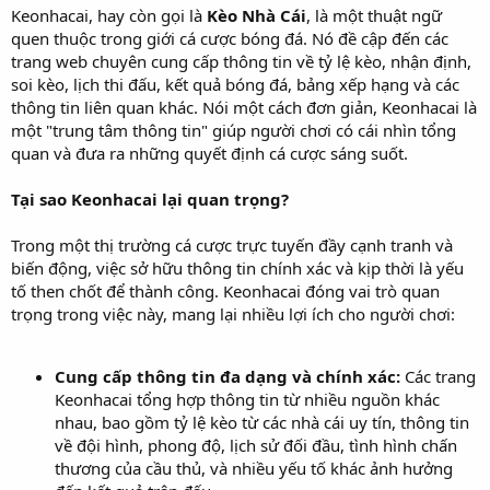
Keonhacai, hay còn gọi là
Kèo Nhà Cái
, là một thuật ngữ
quen thuộc trong giới cá cược bóng đá. Nó đề cập đến các
trang web chuyên cung cấp thông tin về tỷ lệ kèo, nhận định,
soi kèo, lịch thi đấu, kết quả bóng đá, bảng xếp hạng và các
thông tin liên quan khác. Nói một cách đơn giản, Keonhacai là
một "trung tâm thông tin" giúp người chơi có cái nhìn tổng
quan và đưa ra những quyết định cá cược sáng suốt.
Tại sao Keonhacai lại quan trọng?
Trong một thị trường cá cược trực tuyến đầy cạnh tranh và
biến động, việc sở hữu thông tin chính xác và kịp thời là yếu
tố then chốt để thành công. Keonhacai đóng vai trò quan
trọng trong việc này, mang lại nhiều lợi ích cho người chơi:
Cung cấp thông tin đa dạng và chính xác:
Các trang
Keonhacai tổng hợp thông tin từ nhiều nguồn khác
nhau, bao gồm tỷ lệ kèo từ các nhà cái uy tín, thông tin
về đội hình, phong độ, lịch sử đối đầu, tình hình chấn
thương của cầu thủ, và nhiều yếu tố khác ảnh hưởng