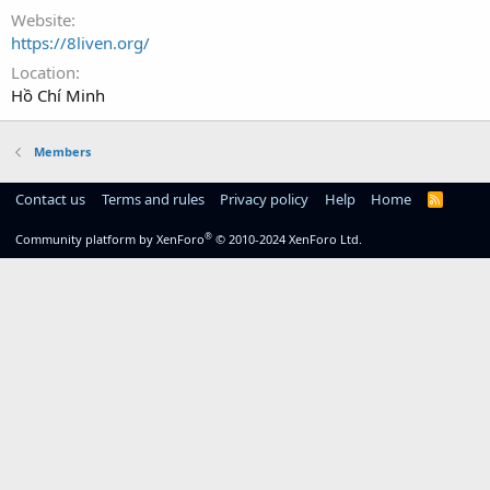
Website
https://8liven.org/
Location
Hồ Chí Minh
Members
Contact us
Terms and rules
Privacy policy
Help
Home
R
S
S
®
Community platform by XenForo
© 2010-2024 XenForo Ltd.