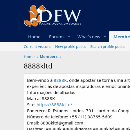
Home
Forums
What's new
Membe
Current visitors
New profile posts
Search profile posts
Home
Members
8888kltd
Bem-vindo à
8888K
, onde apostar se torna uma art
experiências de apostas inspiradoras e emocionant
Informações detalhadas
Marca: 8888K
Site:
https://8888k.ltd/
Endereço: R. Estados Unidos, 791 - Jardim da Conqui
Número de telefone: +55 (11) 98765-5609
Email: 8888kltd@gmail.com
Hashtag: #8888k #8888kgames #8888kltd #8888k