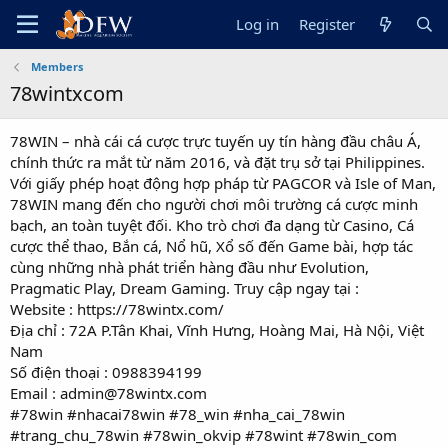
Log in
Register
Members
78wintxcom
78WIN – nhà cái cá cược trực tuyến uy tín hàng đầu châu Á,
chính thức ra mắt từ năm 2016, và đặt trụ sở tại Philippines.
Với giấy phép hoạt động hợp pháp từ PAGCOR và Isle of Man,
78WIN mang đến cho người chơi môi trường cá cược minh
bạch, an toàn tuyệt đối. Kho trò chơi đa dạng từ Casino, Cá
cược thể thao, Bắn cá, Nổ hũ, Xổ số đến Game bài, hợp tác
cùng những nhà phát triển hàng đầu như Evolution,
Pragmatic Play, Dream Gaming. Truy cập ngay tại :
Website : https://78wintx.com/
Địa chỉ : 72A P.Tân Khai, Vĩnh Hưng, Hoàng Mai, Hà Nội, Việt
Nam
Số điện thoại : 0988394199
Email : admin@78wintx.com
#78win #nhacai78win #78_win #nha_cai_78win
#trang_chu_78win #78win_okvip #78wint #78win_com