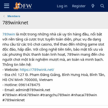
Log in
Register
Members
789winknet
789win
là một trong những nhà cái uy tín hàng đầu, nổi bật
với nền tảng cá cược trực tuyến toàn diện, phục vụ đa dạng
nhu cầu từ các trò chơi casino, thể thao đến những game slot
độc đáo, hấp dẫn. Với công nghệ tiên tiến, bảo mật tối ưu và
các phương thức thanh toán linh hoạt, 789win mang đến cho
người chơi một trải nghiệm mượt mà, an toàn và minh bạch.
Thông tin liên hệ:
- Website:
https://789wink.net/
- Địa chỉ: 127 Đ. Phạm Đăng Giảng, Bình Hưng Hoà, Bình Tân,
Hồ Chí Minh 700000, Vietnam
- Hotline: 0961478475
- Email: admin@789wink.net
#789win #link789win #trangchu789win #nhacai789win
#789winknet