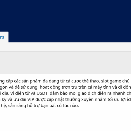
rs
cung cấp các sản phẩm đa dạng từ cá cược thể thao, slot game chủ 
h gọn và dễ sử dụng, hoạt động trơn tru trên cả máy tính và di 
 địa, ví điện tử và USDT, đảm bảo mọi giao dịch diễn ra nhanh c
kỳ và ưu đãi VIP được cập nhật thường xuyên nhằm tối ưu lợi í
hệ, sẵn sàng hỗ trợ bạn bất cứ lúc nào.