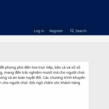
Log in
Register
Search
đề phong phú đến live trực tiếp, bắn cá và xổ số
động, mang đến trải nghiệm mượt mà cho người chơi.
hóng và an toàn tuyệt đối. Các chương trình khuyến
ch cho người chơi. Đội ngũ chăm sóc khách hàng