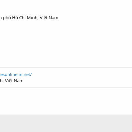
nh phố Hồ Chí Minh, Việt Nam
esonline.in.net/
h, Việt Nam