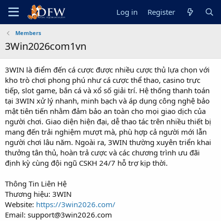
Log in
Register
Members
3Win2026com1vn
3WIN là điểm đến cá cược được nhiều cược thủ lựa chọn với
kho trò chơi phong phú như cá cược thể thao, casino trực
tiếp, slot game, bắn cá và xổ số giải trí. Hệ thống thanh toán
tại 3WIN xử lý nhanh, minh bạch và áp dụng công nghệ bảo
mật tiên tiến nhằm đảm bảo an toàn cho mọi giao dịch của
người chơi. Giao diện hiện đại, dễ thao tác trên nhiều thiết bị
mang đến trải nghiệm mượt mà, phù hợp cả người mới lẫn
người chơi lâu năm. Ngoài ra, 3WIN thường xuyên triển khai
thưởng tân thủ, hoàn trả cược và các chương trình ưu đãi
định kỳ cùng đội ngũ CSKH 24/7 hỗ trợ kịp thời.
Thông Tin Liên Hệ
Thương hiệu: 3WIN
Website:
https://3win2026.com/
Email: support@3win2026.com