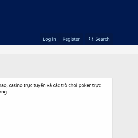
Log in
Register
Search
o, casino trực tuyến và các trò chơi poker trực
hóng