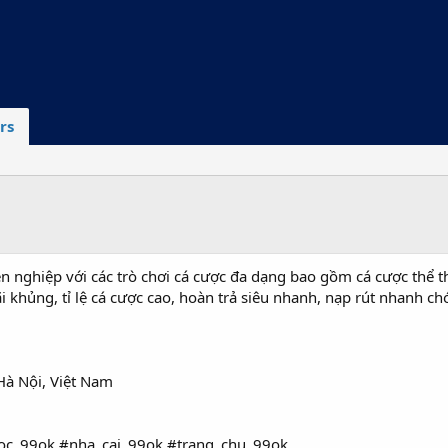
rs
 nghiệp với các trò chơi cá cược đa dạng bao gồm cá cược thể tha
khủng, tỉ lệ cá cược cao, hoàn trả siêu nhanh, nạp rút nhanh c
 Hà Nội, Việt Nam
oc_99ok #nha_cai_99ok #trang_chu_99ok